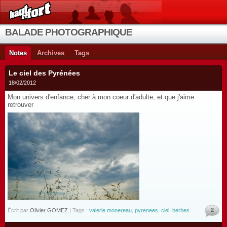
BALADE PHOTOGRAPHIQUE
Notes
Archives
Tags
Le ciel des Pyrénées
18/02/2012
Mon univers d'enfance, cher à mon coeur d'adulte, et que j'aime
retrouver
2
Écrit par
Olivier GOMEZ
| Tags :
valerie monereau
,
pyrenees
,
ciel
,
herbes