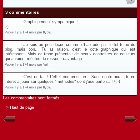
3 commentaires
Graphiquement sympathique !
;-)
Publié il y a 174 mois par flyoliv.
Répondre à ce commentaire
Je suis un peu déçue comme d'habitude par l'effet terne du
blog, mais bon... Tu as raison, c'est le coté graphique qui est
intéressant. Mais ce tronc présentait de beaux contrastes de couleurs
qui auraient mérités de ressortir davantage
Publié il y a 174 mois par Val.
Répondre à ce commentaire
C'est un fait ! L'effet compression... Sans doute aurais-tu eu
intérêt à jouer sur quelques "méthodes" dont j'use parfois...!? ;-)
Publié il y a 174 mois par flyoliv.
Répondre à ce commentaire
Les commentaires sont fermés.
> Haut de page