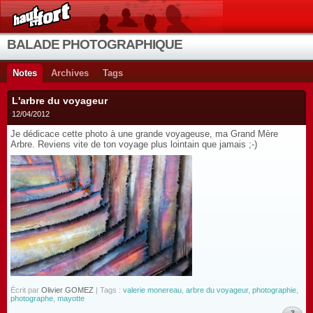
BALADE PHOTOGRAPHIQUE
Notes
Archives
Tags
L'arbre du voyageur
12/04/2012
Je dédicace cette photo à une grande voyageuse, ma Grand Mère
Arbre. Reviens vite de ton voyage plus lointain que jamais ;-)
Écrit par
Olivier GOMEZ
| Tags :
valerie monereau
,
arbre du voyageur
,
photographie
,
photographe
,
mayotte
3